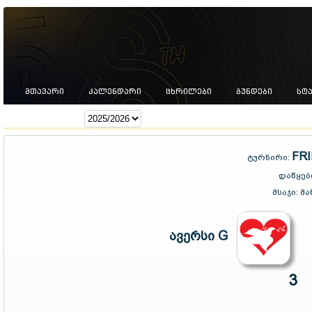
ᲛᲗᲐᲕᲐᲠᲘ
ᲙᲐᲚᲔᲜᲓᲐᲠᲘ
ᲪᲮᲠᲘᲚᲔᲑᲘ
ᲒᲣᲜᲓᲔᲑᲘ
ᲡᲢ
სეზონი:
FR
ტურნირი:
დაწყებ
მსაჯი:
მა
ავერსი G
3