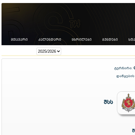
ᲛᲗᲐᲕᲐᲠᲘ
ᲙᲐᲚᲔᲜᲓᲐᲠᲘ
ᲪᲮᲠᲘᲚᲔᲑᲘ
ᲒᲣᲜᲓᲔᲑᲘ
ᲡᲢ
სეზონი:
ტურნირი:
დაწყების
შსს
შ