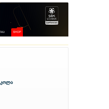
ᲘᲒᲐ
SHOP
სკოლა