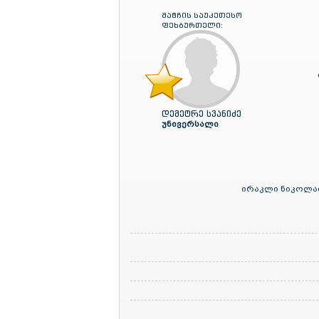
მატჩის საუკეთესო
ფეხბურთელი:
დემეტრე სვანიძე
უნივერსალი
ირაკლი ნიკოლაი