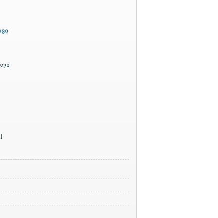
ოვი
ილი
ი
]