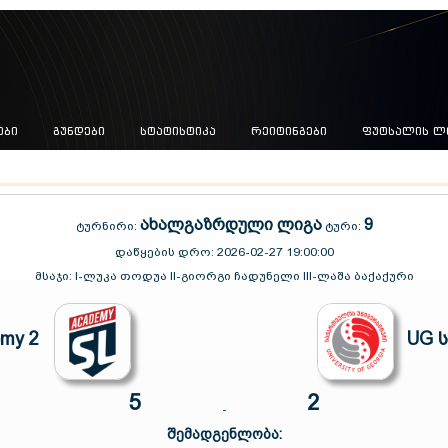
ᲔᲑᲘ
ᲒᲣᲜᲓᲔᲑᲘ
ᲡᲢᲐᲢᲘᲡᲢᲘᲙᲐ
ᲠᲔᲘᲢᲘᲜᲒᲔᲑᲘ
ᲤᲣᲢᲡᲐᲚᲘᲡ Ლ
ახალგაზრდული ლიგა
9
ტურნირი:
ტური:
დაწყების დრო:
2026-02-27 19:00:00
მსაჯი:
I-ლუკა თოდუა II-გიორგი ჩადუნელი III-ლაშა ბაქაქური
emy 2
UG 
5
2
-
შემადგენლობა: