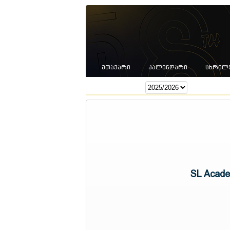
ᲛᲗᲐᲕᲐᲠᲘ
ᲙᲐᲚᲔᲜᲓᲐᲠᲘ
ᲪᲮᲠᲘᲚ
სეზონი:
SL Acad