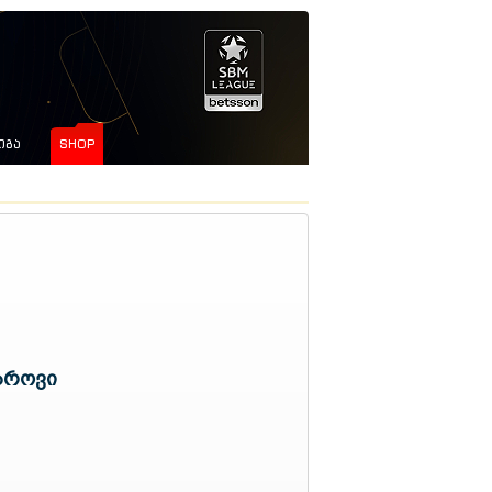
ᲘᲒᲐ
SHOP
აროვი