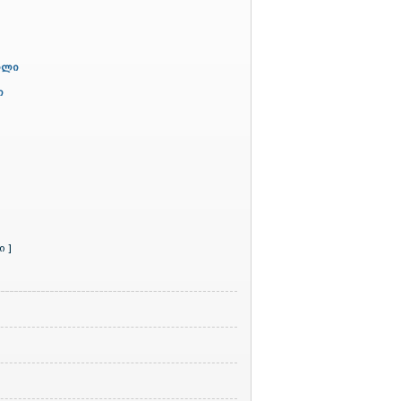
ილი
ი
 ]