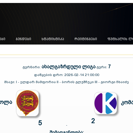
ᲔᲑᲘ
ᲒᲣᲜᲓᲔᲑᲘ
ᲡᲢᲐᲢᲘᲡᲢᲘᲙᲐ
ᲠᲔᲘᲢᲘᲜᲒᲔᲑᲘ
ᲤᲣᲢᲡᲐᲚᲘᲡ Ლ
ახალგაზრდული ლიგა
7
ტურნირი:
ტური:
დაწყების დრო:
2026-02-14 21:00:00
მსაჯი:
I - ელდარ მამფორია II - ბორის გლუშჩუკი III - გიორგი ჩხაიძე
კოლა
კომ
2
5
-
შემადგენლობა: