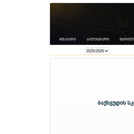
ᲛᲗᲐᲕᲐᲠᲘ
ᲙᲐᲚᲔᲜᲓᲐᲠᲘ
ᲪᲮᲠᲘᲚ
სეზონი:
ბაქსვუდის ს