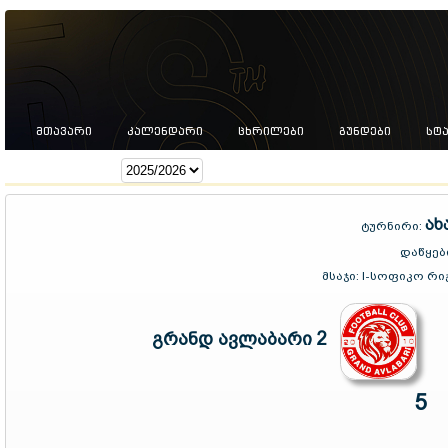
ᲛᲗᲐᲕᲐᲠᲘ
ᲙᲐᲚᲔᲜᲓᲐᲠᲘ
ᲪᲮᲠᲘᲚᲔᲑᲘ
ᲒᲣᲜᲓᲔᲑᲘ
ᲡᲢ
სეზონი:
ახ
ტურნირი:
დაწყებ
მსაჯი:
I-სოფიკო რიჟ
გრანდ ავლაბარი 2
5