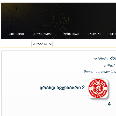
ᲛᲗᲐᲕᲐᲠᲘ
ᲙᲐᲚᲔᲜᲓᲐᲠᲘ
ᲪᲮᲠᲘᲚᲔᲑᲘ
ᲒᲣᲜᲓᲔᲑᲘ
ᲡᲢ
სეზონი:
ახ
ტურნირი:
დაწყებ
მსაჯი:
I-სოფიკო რიჟ
გრანდ ავლაბარი 2
4