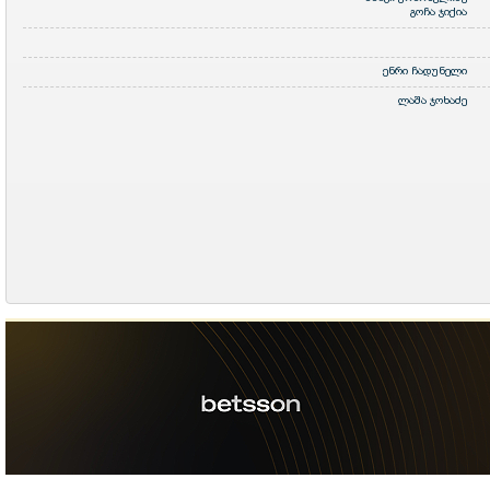
გოჩა ჯიქია
ენრი ჩადუნელი
ლაშა ჯოხაძე