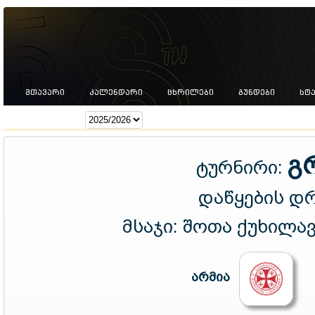
ᲛᲗᲐᲕᲐᲠᲘ
ᲙᲐᲚᲔᲜᲓᲐᲠᲘ
ᲪᲮᲠᲘᲚᲔᲑᲘ
ᲒᲣᲜᲓᲔᲑᲘ
ᲡᲢ
სეზონი:
გ
ტურნირი:
დაწყების დ
მსაჯი:
შოთა ქუხილა
არმია