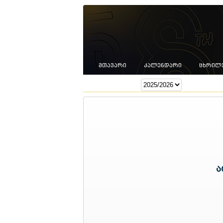
ᲛᲗᲐᲕᲐᲠᲘ
ᲙᲐᲚᲔᲜᲓᲐᲠᲘ
ᲪᲮᲠᲘᲚ
სეზონი:
ა