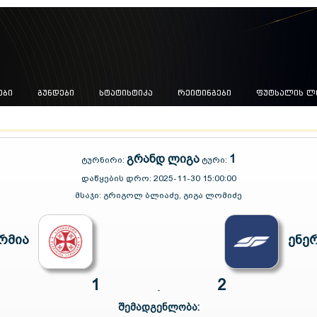
ᲔᲑᲘ
ᲒᲣᲜᲓᲔᲑᲘ
ᲡᲢᲐᲢᲘᲡᲢᲘᲙᲐ
ᲠᲔᲘᲢᲘᲜᲒᲔᲑᲘ
ᲤᲣᲢᲡᲐᲚᲘᲡ Ლ
გრანდ ლიგა
1
ტურნირი:
ტური:
დაწყების დრო:
2025-11-30 15:00:00
მსაჯი:
გრიგოლ ბლიაძე, გიგა ლომიძე
რმია
ენე
1
2
-
შემადგენლობა: