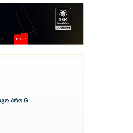
ᲘᲒᲐ
SHOP
რგო-პრო G