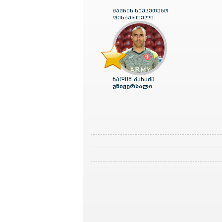
მატჩის საუკეთესო
ფეხბურთელი:
ნადიმ კახაძე
უნივერსალი