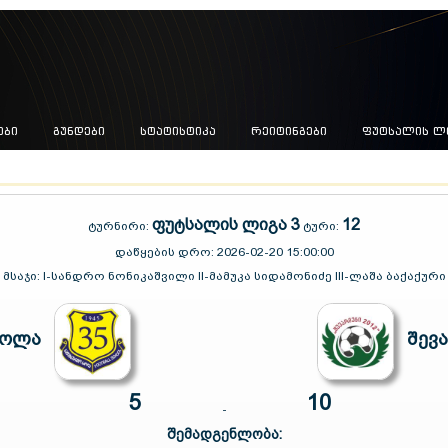
ᲔᲑᲘ
ᲒᲣᲜᲓᲔᲑᲘ
ᲡᲢᲐᲢᲘᲡᲢᲘᲙᲐ
ᲠᲔᲘᲢᲘᲜᲒᲔᲑᲘ
ᲤᲣᲢᲡᲐᲚᲘᲡ Ლ
ფუტსალის ლიგა 3
12
ტურნირი:
ტური:
დაწყების დრო:
2026-02-20 15:00:00
მსაჯი:
I-სანდრო ნონიკაშვილი II-მამუკა სიდამონიძე III-ლაშა ბაქაქური
კოლა
შევ
5
10
-
შემადგენლობა: