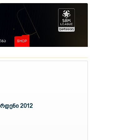
ᲘᲒᲐ
SHOP
არდენი 2012