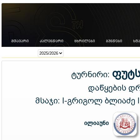
ᲛᲗᲐᲕᲐᲠᲘ
ᲙᲐᲚᲔᲜᲓᲐᲠᲘ
ᲪᲮᲠᲘᲚᲔᲑᲘ
ᲒᲣᲜᲓᲔᲑᲘ
ᲡᲢ
სეზონი:
ფუტს
ტურნირი:
დაწყების დ
მსაჯი:
I-გრიგოლ ბლიაძე I
ილიაუნი