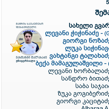
5
შემ
სახელი გვარ
მატჩის საუკეთესო
ფეხბურთელი:
ლევანი ჭიჭინაძე -
(
გიორგი ნოზაძ
ლუკა სიჭინავ
ვახტანგი ტალახაძ
ვახტანგი ტალახაძე
უნივერსალი
ბექა მამაგულაშვილი -
ლევანი ხორბალაძ
სანდრო ბითაძ
საბა საჯაი
ზუკა გოგიბერიძ
გიორგი კაციტაძ
Albaraa Al