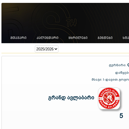
ᲛᲗᲐᲕᲐᲠᲘ
ᲙᲐᲚᲔᲜᲓᲐᲠᲘ
ᲪᲮᲠᲘᲚᲔᲑᲘ
ᲒᲣᲜᲓᲔᲑᲘ
ᲡᲢ
სეზონი:
ტურნირი:
დაწყებ
მსაჯი:
I-დავით გოგოხ
გრანდ ავლაბარი
5