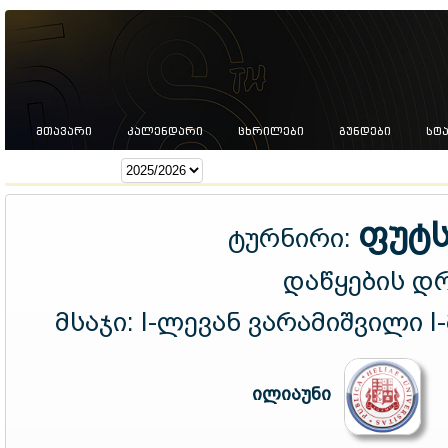
ᲛᲗᲐᲕᲐᲠᲘ
ᲙᲐᲚᲔᲜᲓᲐᲠᲘ
ᲪᲮᲠᲘᲚᲔᲑᲘ
ᲒᲣᲜᲓᲔᲑᲘ
ᲡᲢ
სეზონი:
ფუტს
ტურნირი:
დაწყების დ
მსაჯი:
I-ლევან ვარამიშვილი I
ილიაუნი