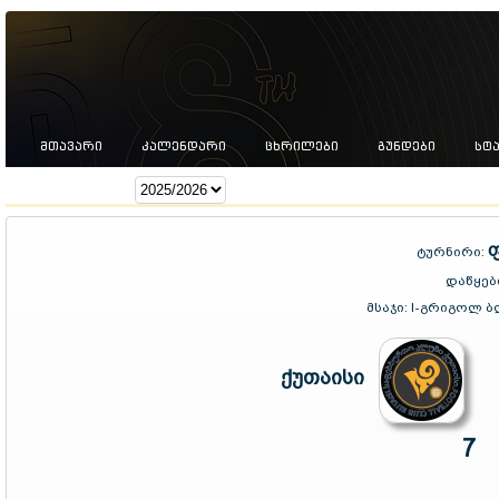
ᲛᲗᲐᲕᲐᲠᲘ
ᲙᲐᲚᲔᲜᲓᲐᲠᲘ
ᲪᲮᲠᲘᲚᲔᲑᲘ
ᲒᲣᲜᲓᲔᲑᲘ
ᲡᲢ
სეზონი:
ფ
ტურნირი:
დაწყებ
მსაჯი:
I-გრიგოლ ბლ
ქუთაისი
7