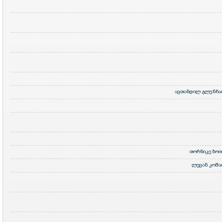
ავთანდილ გლუნჩა
თორნიკე ზოი
ლევან კოშა