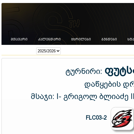
ᲛᲗᲐᲕᲐᲠᲘ
ᲙᲐᲚᲔᲜᲓᲐᲠᲘ
ᲪᲮᲠᲘᲚᲔᲑᲘ
ᲒᲣᲜᲓᲔᲑᲘ
ᲡᲢ
სეზონი:
ფუტს
ტურნირი:
დაწყების დ
მსაჯი:
I- გრიგოლ ბლიაძე I
FLC03-2