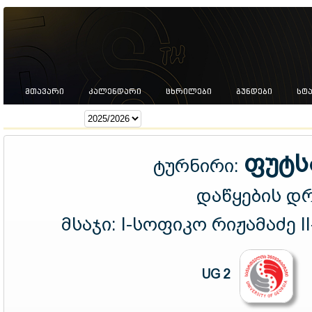
ᲛᲗᲐᲕᲐᲠᲘ
ᲙᲐᲚᲔᲜᲓᲐᲠᲘ
ᲪᲮᲠᲘᲚᲔᲑᲘ
ᲒᲣᲜᲓᲔᲑᲘ
ᲡᲢ
სეზონი:
ფუტს
ტურნირი:
დაწყების დ
მსაჯი:
I-სოფიკო რიჟამაძე I
UG 2