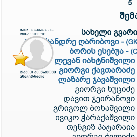
5
შემ
სახელი გვარი 
მატჩის საუკეთესო
ფეხბურთელი:
ალექსანდრე ღარიბოვი -
(G
ბორის ესებუა -
(
ლევან იახტნიშვილი
გიორგი ქავთარაძე
დავით ჯეირანოვი
უნივერსალი
ლაზარე ჯავაშვილი
გიორგი ხუციძე
დავით ჯეირანოვი
გრიგოლ ბოხაშვილი 
ივიკო ჭარაქაშვილი
თენგიზ პატარაია
გიორგი ჭელიძე