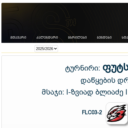
ᲛᲗᲐᲕᲐᲠᲘ
ᲙᲐᲚᲔᲜᲓᲐᲠᲘ
ᲪᲮᲠᲘᲚᲔᲑᲘ
ᲒᲣᲜᲓᲔᲑᲘ
ᲡᲢ
სეზონი:
ფუტს
ტურნირი:
დაწყების დ
მსაჯი:
I-ზვიად ბლიაძე 
FLC03-2