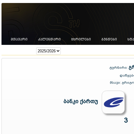
ᲛᲗᲐᲕᲐᲠᲘ
ᲙᲐᲚᲔᲜᲓᲐᲠᲘ
ᲪᲮᲠᲘᲚᲔᲑᲘ
ᲒᲣᲜᲓᲔᲑᲘ
ᲡᲢ
სეზონი:
გ
ტურნირი:
დაწყებ
მსაჯი:
გრიგო
ბანკი ქართუ
3