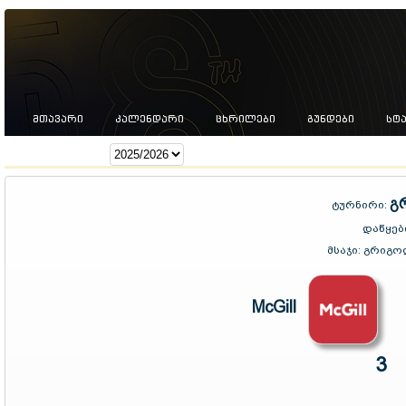
ᲛᲗᲐᲕᲐᲠᲘ
ᲙᲐᲚᲔᲜᲓᲐᲠᲘ
ᲪᲮᲠᲘᲚᲔᲑᲘ
ᲒᲣᲜᲓᲔᲑᲘ
ᲡᲢ
სეზონი:
გ
ტურნირი:
დაწყებ
მსაჯი:
გრიგო
McGill
3