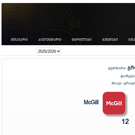
ᲛᲗᲐᲕᲐᲠᲘ
ᲙᲐᲚᲔᲜᲓᲐᲠᲘ
ᲪᲮᲠᲘᲚᲔᲑᲘ
ᲒᲣᲜᲓᲔᲑᲘ
ᲡᲢ
სეზონი:
გრ
ტურნირი:
დაწყებ
მსაჯი:
გრიგ
McGill
12