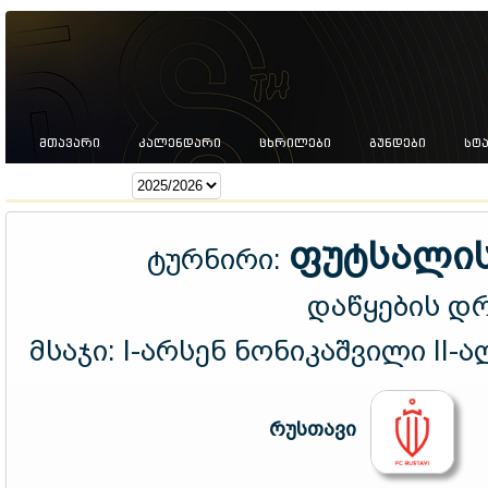
ᲛᲗᲐᲕᲐᲠᲘ
ᲙᲐᲚᲔᲜᲓᲐᲠᲘ
ᲪᲮᲠᲘᲚᲔᲑᲘ
ᲒᲣᲜᲓᲔᲑᲘ
ᲡᲢ
სეზონი:
ფუტსალის
ტურნირი:
დაწყების დ
მსაჯი:
I-არსენ ნონიკაშვილი II
რუსთავი