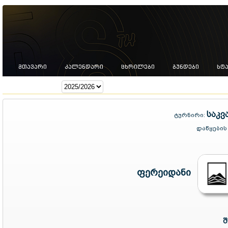
ᲛᲗᲐᲕᲐᲠᲘ
ᲙᲐᲚᲔᲜᲓᲐᲠᲘ
ᲪᲮᲠᲘᲚᲔᲑᲘ
ᲒᲣᲜᲓᲔᲑᲘ
ᲡᲢ
სეზონი:
საკვ
ტურნირი:
დაწყების
ფერეიდანი
შ