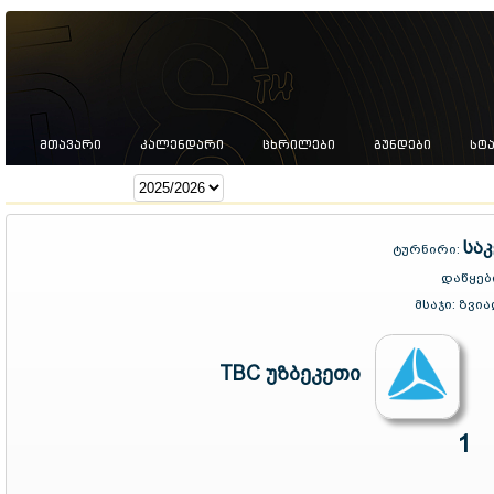
ᲛᲗᲐᲕᲐᲠᲘ
ᲙᲐᲚᲔᲜᲓᲐᲠᲘ
ᲪᲮᲠᲘᲚᲔᲑᲘ
ᲒᲣᲜᲓᲔᲑᲘ
ᲡᲢ
სეზონი:
სა
ტურნირი:
დაწყებ
მსაჯი:
ზვია
TBC უზბეკეთი
1