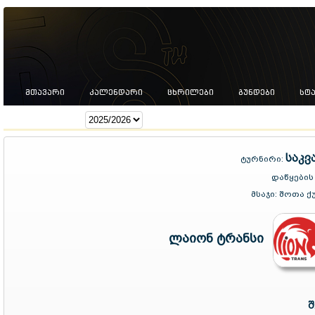
ᲛᲗᲐᲕᲐᲠᲘ
ᲙᲐᲚᲔᲜᲓᲐᲠᲘ
ᲪᲮᲠᲘᲚᲔᲑᲘ
ᲒᲣᲜᲓᲔᲑᲘ
ᲡᲢ
სეზონი:
საკვ
ტურნირი:
დაწყების
მსაჯი:
შოთა ქ
ლაიონ ტრანსი
შ