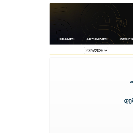
ᲛᲗᲐᲕᲐᲠᲘ
ᲙᲐᲚᲔᲜᲓᲐᲠᲘ
ᲪᲮᲠᲘᲚ
სეზონი:
მ
დუ