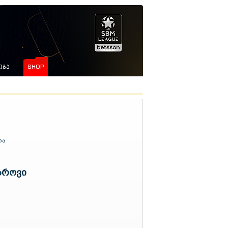
ᲘᲒᲐ
SHOP
ია
აროვი