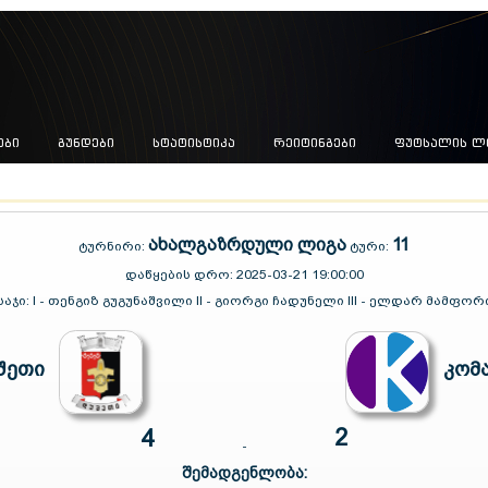
ᲔᲑᲘ
ᲒᲣᲜᲓᲔᲑᲘ
ᲡᲢᲐᲢᲘᲡᲢᲘᲙᲐ
ᲠᲔᲘᲢᲘᲜᲒᲔᲑᲘ
ᲤᲣᲢᲡᲐᲚᲘᲡ Ლ
ახალგაზრდული ლიგა
11
ტურნირი:
ტური:
დაწყების დრო:
2025-03-21 19:00:00
საჯი:
I - თენგიზ გუგუნაშვილი II - გიორგი ჩადუნელი III - ელდარ მამფორ
შეთი
კომ
2
4
-
შემადგენლობა: