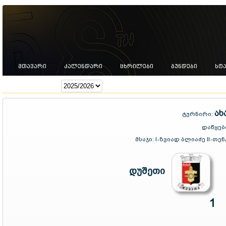
ᲛᲗᲐᲕᲐᲠᲘ
ᲙᲐᲚᲔᲜᲓᲐᲠᲘ
ᲪᲮᲠᲘᲚᲔᲑᲘ
ᲒᲣᲜᲓᲔᲑᲘ
ᲡᲢ
სეზონი:
ახ
ტურნირი:
დაწყებ
მსაჯი:
I-ზვიად ბლიაძე II-თ
დუშეთი
1