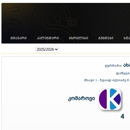
ᲛᲗᲐᲕᲐᲠᲘ
ᲙᲐᲚᲔᲜᲓᲐᲠᲘ
ᲪᲮᲠᲘᲚᲔᲑᲘ
ᲒᲣᲜᲓᲔᲑᲘ
ᲡᲢ
სეზონი:
ახ
ტურნირი:
დაწყებ
მსაჯი:
I - ზვაიდ ბლიაძე I
კომაროვი
4