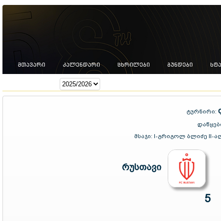
ᲛᲗᲐᲕᲐᲠᲘ
ᲙᲐᲚᲔᲜᲓᲐᲠᲘ
ᲪᲮᲠᲘᲚᲔᲑᲘ
ᲒᲣᲜᲓᲔᲑᲘ
ᲡᲢ
სეზონი:
ტურნირი:
დაწყებ
მსაჯი:
I-გრიგოლ ბლიძე II-
რუსთავი
5