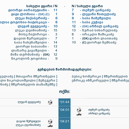
სახელი გვარი / N
-
N / სახელი გვარი
გიორგი აირაპეტიანი -
11
7
-
თემურ ცინცაძე
გიგი ლომაია -
1
9
-
ლევანი წითელაძე
(GK) (C)
ლუკა მიქაბერიძე -
6
6
-
საბა მამეშვილი
ილია გოგოხია-ხატისკაცი -
8
11
-
საბა კუჭავა
ლევან გუგუციძე -
10
12
-
არჩილ ცინცაძე
(GK)
ლუკა ღვინიანიძე -
15
13
-
ზურაბ სიხარულიძე
მოსე ჩიქიროვი -
3
8
-
ირაკლი შაშიკაძე
დავით წერეთელი -
7
1
-
დინო ლაითაძე
(GK)
საბა ჩახუნაშვილი -
14
10
-
გიორგი ნემსაძე
(C)
გიორგი ბაბაიანი -
13
ლაზარე ჯავაშვილი -
4
მიშა თურმანიძე -
12
(GK)
ნიკოლოზ გოგოხია -
9
გუნდების წარმომადგენლები:
ველაძე [ მთავარი მწვრთნელი ]
ბესიკ ხომერიკი [ მწვრთნელის 
ლი ნიკოლაიშვილი [ მენეჯერი ]
ენრიკე ინწკირველი [ მწვრთნელ
ნიძე [ მწვრთნელის თანაშემწე ]
ოქმი:
ლევან გუგუციძე
'01:44
'04:01
თემურ ცინცაძე
არჩილ ცინცაძე
დავით წერეთელი
'04:21
ლუკა ღვინიანიძე