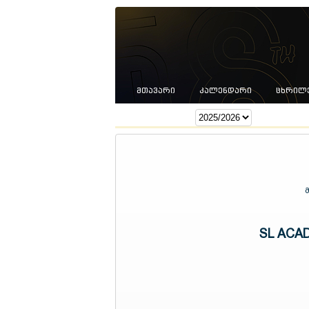
ᲛᲗᲐᲕᲐᲠᲘ
ᲙᲐᲚᲔᲜᲓᲐᲠᲘ
ᲪᲮᲠᲘᲚ
სეზონი:
SL ACA