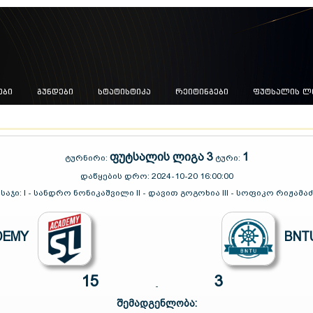
ᲔᲑᲘ
ᲒᲣᲜᲓᲔᲑᲘ
ᲡᲢᲐᲢᲘᲡᲢᲘᲙᲐ
ᲠᲔᲘᲢᲘᲜᲒᲔᲑᲘ
ᲤᲣᲢᲡᲐᲚᲘᲡ Ლ
ფუტსალის ლიგა 3
1
ტურნირი:
ტური:
დაწყების დრო:
2024-10-20 16:00:00
მსაჯი:
I - სანდრო ნონიკაშვილი II - დავით გოგოხია III - სოფიკო რიჟამაძ
DEMY
BNT
15
3
-
შემადგენლობა: