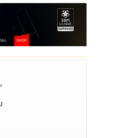
ᲘᲒᲐ
SHOP
ე
U