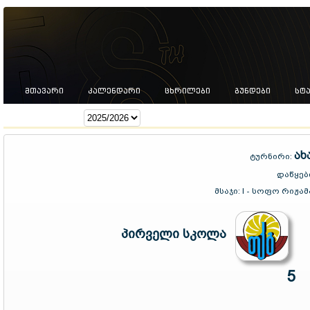
ᲛᲗᲐᲕᲐᲠᲘ
ᲙᲐᲚᲔᲜᲓᲐᲠᲘ
ᲪᲮᲠᲘᲚᲔᲑᲘ
ᲒᲣᲜᲓᲔᲑᲘ
ᲡᲢ
სეზონი:
ახ
ტურნირი:
დაწყებ
მსაჯი:
I - სოფო რიჟამა
პირველი სკოლა
5