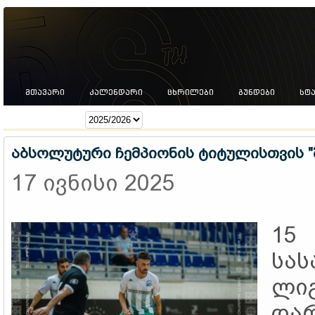
ᲛᲗᲐᲕᲐᲠᲘ
ᲙᲐᲚᲔᲜᲓᲐᲠᲘ
ᲪᲮᲠᲘᲚᲔᲑᲘ
ᲒᲣᲜᲓᲔᲑᲘ
ᲡᲢ
სეზონი:
აბსოლუტური ჩემპიონის ტიტულისთვის "შ
17 ივნისი 2025
15
სა
ლ
და