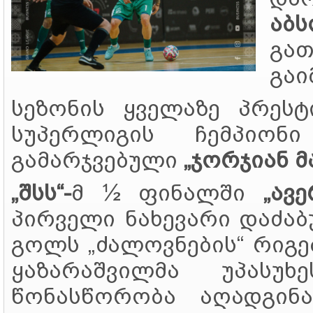
აბ
გა
გაი
სეზონის ყველაზე პრეს
სუპერლიგის ჩემპიო
გამარჯვებული
„ჯორჯიან მ
„შსს“-
მ ½ ფინალში
„ავე
პირველი ნახევარი დაძაბ
გოლს „ძალოვნების“ რიგ
ყაზარაშვილმა უპასუ
წონასწორობა აღადგინა