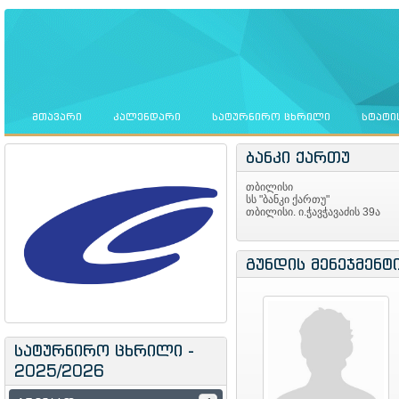
ᲛᲗᲐᲕᲐᲠᲘ
ᲙᲐᲚᲔᲜᲓᲐᲠᲘ
ᲡᲐᲢᲣᲠᲜᲘᲠᲝ ᲪᲮᲠᲘᲚᲘ
ᲡᲢᲐᲢᲘ
ბანკი ქართუ
თბილისი
სს "ბანკი ქართუ"
თბილისი. ი.ჭავჭავაძის 39ა
გუნდის მენეჯმენტ
სატურნირო ცხრილი -
2025/2026