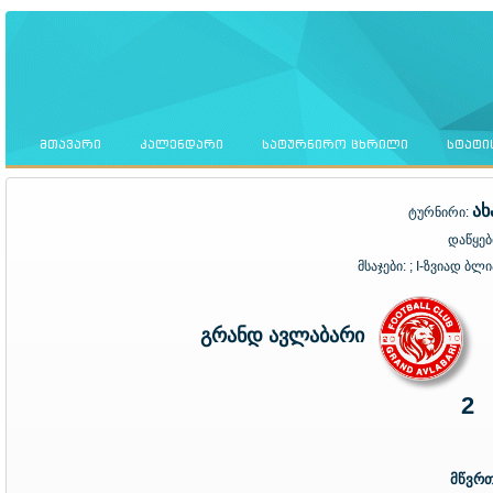
ᲛᲗᲐᲕᲐᲠᲘ
ᲙᲐᲚᲔᲜᲓᲐᲠᲘ
ᲡᲐᲢᲣᲠᲜᲘᲠᲝ ᲪᲮᲠᲘᲚᲘ
ᲡᲢᲐᲢᲘ
ა
ტურნირი:
დაწყებ
მსაჯები:
; I-ზვიად ბლ
გრანდ ავლაბარი
2
მწვრ