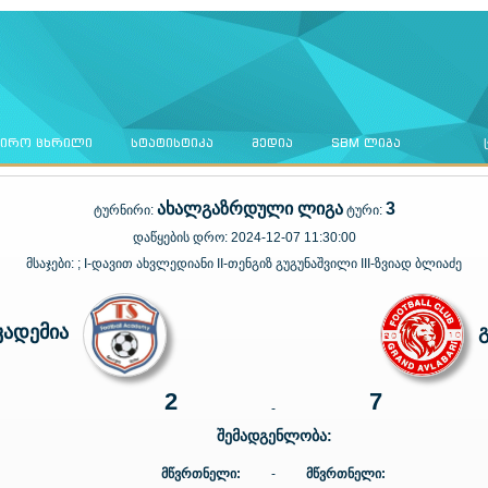
ᲜᲘᲠᲝ ᲪᲮᲠᲘᲚᲘ
ᲡᲢᲐᲢᲘᲡᲢᲘᲙᲐ
ᲛᲔᲓᲘᲐ
SBM ᲚᲘᲒᲐ
ახალგაზრდული ლიგა
3
ტურნირი:
ტური:
დაწყების დრო:
2024-12-07 11:30:00
მსაჯები:
; I-დავით ახვლედიანი II-თენგიზ გუგუნაშვილი III-ზვიად ბლიაძე
კადემია
2
7
-
შემადგენლობა:
მწვრთნელი:
-
მწვრთნელი: