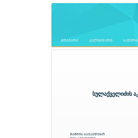
ᲛᲗᲐᲕᲐᲠᲘ
ᲙᲐᲚᲔᲜᲓᲐᲠᲘ
ᲡᲐᲢᲣᲠ
სულაქველიძის ა
მატჩის საუკეთესო