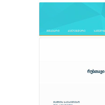
ᲛᲗᲐᲕᲐᲠᲘ
ᲙᲐᲚᲔᲜᲓᲐᲠᲘ
ᲡᲐᲢᲣᲠ
რუსთავი
მატჩის საუკეთესო