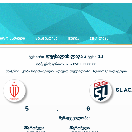
ᲜᲘᲠᲝ ᲪᲮᲠᲘᲚᲘ
ᲡᲢᲐᲢᲘᲡᲢᲘᲙᲐ
ᲛᲔᲓᲘᲐ
SBM ᲚᲘᲒᲐ
ფუტსალის ლიგა 3
11
ტურნირი:
ტური:
დაწყების დრო:
2025-02-01 12:00:00
მსაჯები:
; Iკობა რევაზაშვილი II-დავით ახვლედიანი III-გიორგი ჩადუნელი
SL A
5
6
-
შემადგენლობა:
მწვრთნელი:
-
მწვრთნელი: