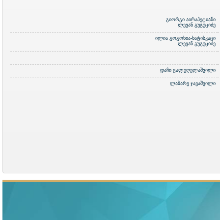
გიორგი აირაპეტიანი
ლევან გუგუციძე
ილია გოგოხია-ხატისკაცი
ლევან გუგუციძე
დაჩი ცალუღელაშვილი
ლაზარე ჯავაშვილი