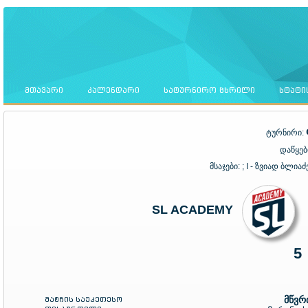
ᲛᲗᲐᲕᲐᲠᲘ
ᲙᲐᲚᲔᲜᲓᲐᲠᲘ
ᲡᲐᲢᲣᲠᲜᲘᲠᲝ ᲪᲮᲠᲘᲚᲘ
ᲡᲢᲐᲢᲘ
ტურნირი:
დაწყებ
მსაჯები:
; I - ზვიად ბლია
SL ACADEMY
5
მატჩის საუკეთესო
მწვრ