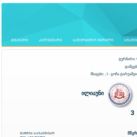
ᲛᲗᲐᲕᲐᲠᲘ
ᲙᲐᲚᲔᲜᲓᲐᲠᲘ
ᲡᲐᲢᲣᲠᲜᲘᲠᲝ ᲪᲮᲠᲘᲚᲘ
ᲡᲢᲐᲢᲘ
ტურნირი:
დაწყებ
მსაჯები:
; I - გოჩა ტარუაშ
ილიაუნი
3
მატჩის საუკეთესო
მწვ