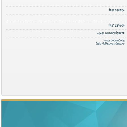
ნიკა ჭკადუა
ნიკა ჭკადუა
აკაკი გოგატიშვილი
გიგა ხინთიბიძე
ბექა მამაგულაშვილი