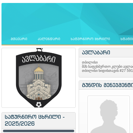
ᲛᲗᲐᲕᲐᲠᲘ
ᲙᲐᲚᲔᲜᲓᲐᲠᲘ
ᲡᲐᲢᲣᲠᲜᲘᲠᲝ ᲪᲮᲠᲘᲚᲘ
ᲡᲢᲐᲢᲘ
ავლაბარი
თბილისი
შპს საფეხბურთო კლუბი ავლა
თბილისი ხიდისთავის #27 59
გუნდის მენეჯმენტ
სატურნირო ცხრილი -
2025/2026