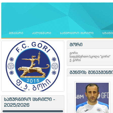
ᲛᲗᲐᲕᲐᲠᲘ
ᲙᲐᲚᲔᲜᲓᲐᲠᲘ
ᲡᲐᲢᲣᲠᲜᲘᲠᲝ ᲪᲮᲠᲘᲚᲘ
ᲡᲢᲐᲢᲘ
გორი
გორი
საფეხბურთო სკოლა "გორი"
ქ. გორი
გუნდის მენეჯმენტ
სატურნირო ცხრილი -
2025/2026